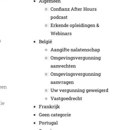
Algemeen
Confianz After Hours
podcast
Erkende opleidingen &
Webinars
n
België
Aangifte nalatenschap
Omgevingsvergunning
aanvechten
Omgevingsvergunning
aanvragen
 een
Uw vergunning geweigerd
Vastgoedrecht
ie
Frankrijk
Geen categorie
Portugal