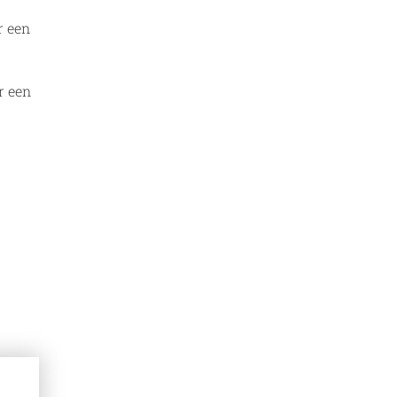
r een
r een