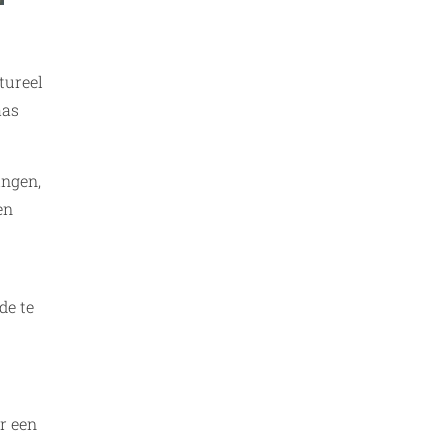
tureel
aas
ingen,
en
de te
or een