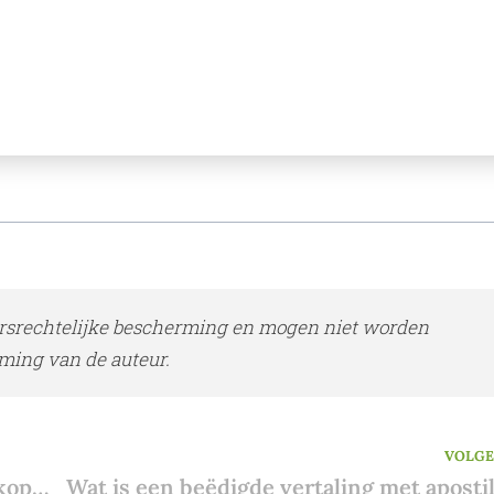
rsrechtelijke bescherming en mogen niet worden
ming van de auteur.
VOLG
Eigendomssituatie in Spanje: kan de verkoper effectief verkopen?
Wat is een beëdigde vertaling met apostil