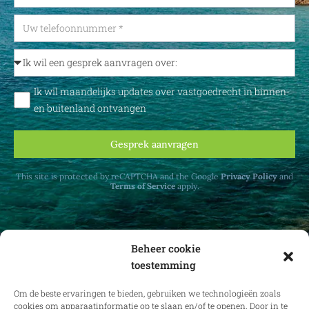
Ik wil maandelijks updates over vastgoedrecht in binnen-
en buitenland ontvangen
Gesprek aanvragen
This site is protected by reCAPTCHA and the Google
Privacy Policy
and
Terms of Service
apply.
Beheer cookie
toestemming
Ontvang maandelijks updates over
vastgoedrecht in binnen- en buitenland.
Om de beste ervaringen te bieden, gebruiken we technologieën zoals
cookies om apparaatinformatie op te slaan en/of te openen. Door in te