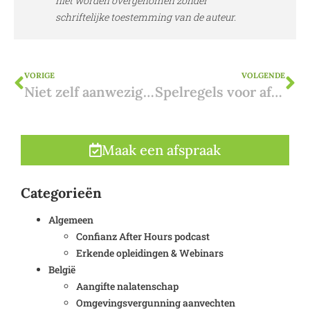
niet worden overgenomen zonder
schriftelijke toestemming van de auteur.
VORIGE
VOLGENDE
Niet zelf aanwezig? Zo verloopt de oplevering van een nieuwbouw in Spanje
Spelregels voor afsluitingen op de perceelsgrens: wat kan en wat mag?
Maak een afspraak
Categorieën
Algemeen
Confianz After Hours podcast
Erkende opleidingen & Webinars
België
Aangifte nalatenschap
Omgevingsvergunning aanvechten