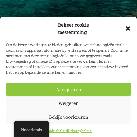
Beheer cookie
toestemming
Ontvang maandelijks updates over
vastgoedrecht in binnen- en buitenland.
Om de beste ervaringen te bieden, gebruiken we technologieën zoals
cookies om apparaatinformatie op te slaan en/of te openen. Door in te
stemmen met deze technologieën kunnen we gegevens zoals
browsegedrag of unieke ID's op deze site verwerken. Het niet
toestemmen of intrekken van toestemming kan een negatieve invloed
Inschrijven
hebben op bepaalde kenmerken en functies.
Accepteren
© 2025 Confianz – Alle rechten voorbehouden.
Algemene voorwaarden
Weigeren
en gebruiksvoorwaarden
|
Cookiebeleid
|
Privacybeleid
| KBO
0713.777.468 & 0804.310.043
Bekijk voorkeuren
Website:
Synio
Nederlands
Cookiebeleid
Privacybeleid