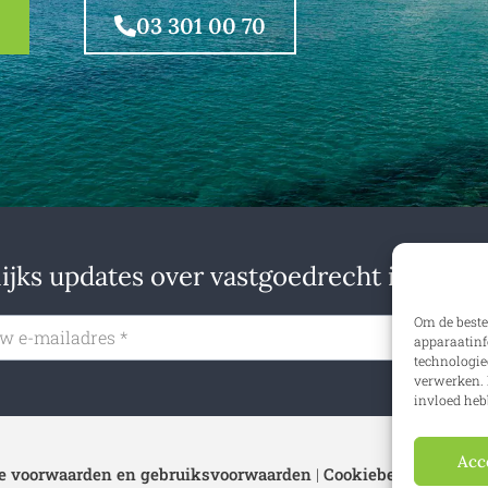
03 301 00 70
jks updates over vastgoedrecht in binne
Om de beste
Insch
apparaatinf
technologie
verwerken. 
invloed heb
Acc
 voorwaarden en gebruiksvoorwaarden
|
Cookiebeleid
|
Privac