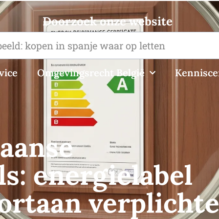
Doorzoek onze website
vice
Omgevingsrecht België
Kennisc
paanse
s: energielabel
ortaan verplicht