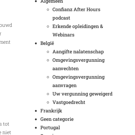
Algemeen
Confianz After Hours
podcast
chouwd
Erkende opleidingen &
r
Webinars
ument
België
Aangifte nalatenschap
Omgevingsvergunning
aanvechten
Omgevingsvergunning
aanvragen
Uw vergunning geweigerd
Vastgoedrecht
Frankrijk
Geen categorie
 tot
Portugal
 niet