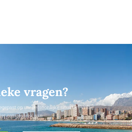
ieke vragen?
egepast op uw persoonlijke situatie? Vraag
ier een gesprek aan.