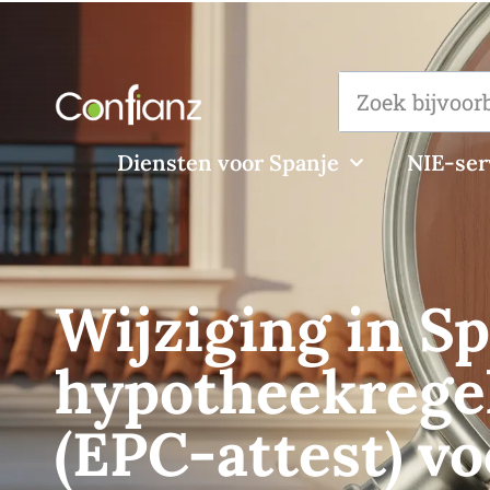
Diensten voor Spanje
NIE-ser
Wijziging in S
hypotheekregel
(EPC-attest) vo