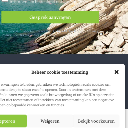
in binnen- en buitenland ontvangen
Gesprek aanvragen
This site is protected by reCAPTCHA and the Google
Privacy
Policy
and
Terms of Service
apply.
n- en buitenland.
Beheer cookie toestemming
 ervaringen te bieden, gebruiken we technologieën zoals cookies om
rijven
ormatie op te slaan en/of te openen. Door in te stemmen met deze
ën kunnen we gegevens zoals browsegedrag of unieke ID's op deze site
Het niet toestemmen of intrekken van toestemming kan een negatieve
ben op bepaalde kenmerken en functies.
epteren
Weigeren
Bekijk voorkeuren
ybeleid
|
Website:
Synio