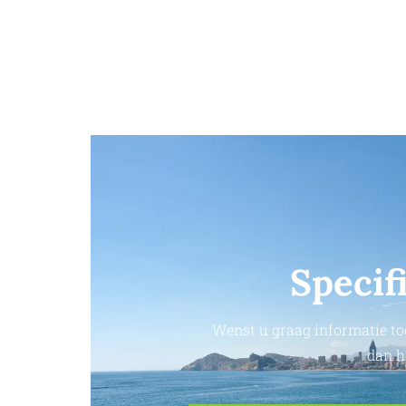
Specif
Wenst u graag informatie to
dan h