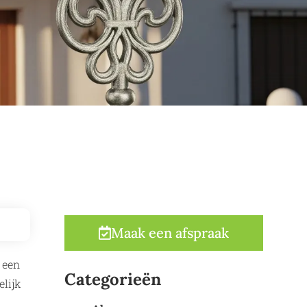
Maak een afspraak
 een
Categorieën
elijk