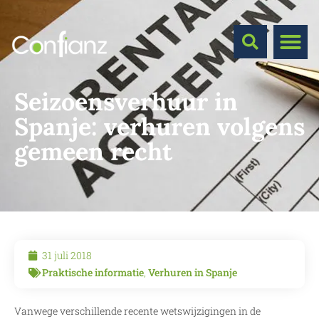
Seizoensverhuur in
Spanje: verhuren volgens
gemeen recht
31 juli 2018
Praktische informatie
,
Verhuren in Spanje
Vanwege verschillende recente wetswijzigingen in de