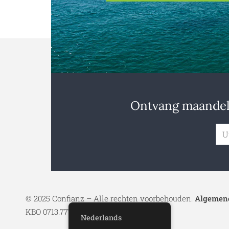
Ontvang maandeli
© 2025 Confianz – Alle rechten voorbehouden.
Algemene
KBO 0713.777.468 & 0804.310.043
Nederlands