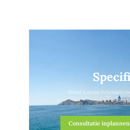
Specif
Wenst u graag informatie to
dan h
Consultatie inplannen