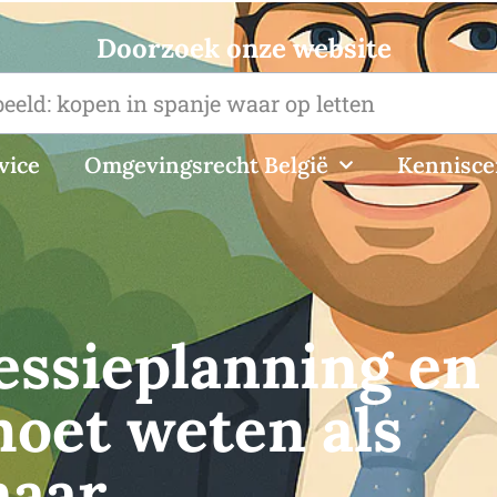
Doorzoek onze website
vice
Omgevingsrecht België
Kennisc
essieplanning en
moet weten als
naar