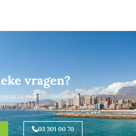
ieke vragen?
egepast op uw persoonlijke situatie? Vraag
ier een gesprek aan.
03 301 00 70