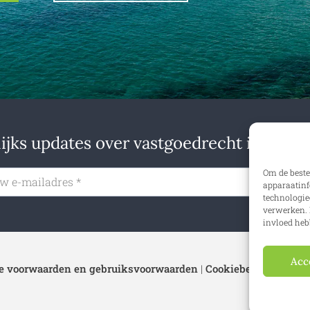
jks updates over vastgoedrecht in binne
Om de beste
Insch
apparaatinf
technologie
verwerken. 
invloed heb
Acc
 voorwaarden en gebruiksvoorwaarden
|
Cookiebeleid
|
Privac