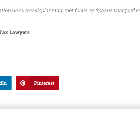
nationale successieplanning, met focus op Spaans vastgoed e
 Tax Lawyers
dIn
Pinterest