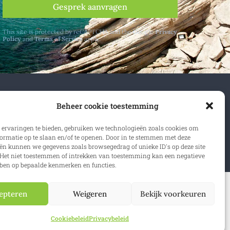
Gesprek aanvragen
This site is protected by reCAPTCHA and the Google
Privacy
Policy
and
Terms of Service
apply.
n- en buitenland.
Beheer cookie toestemming
 ervaringen te bieden, gebruiken we technologieën zoals cookies om
rijven
ormatie op te slaan en/of te openen. Door in te stemmen met deze
ën kunnen we gegevens zoals browsegedrag of unieke ID's op deze site
Het niet toestemmen of intrekken van toestemming kan een negatieve
ben op bepaalde kenmerken en functies.
epteren
Weigeren
Bekijk voorkeuren
ybeleid
|
Website:
Synio
Cookiebeleid
Privacybeleid