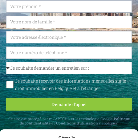
Je souhaite recevoir des informations mensuelles sur le
droit immobilier en Belgique et à l'étranger.
Demande d'appel
Ce site est protégé par reCAPTCHA et la technologie Google
Politique
de confidentialité
et
Conditions d'utilisation
s'appliquer.
Gérer le