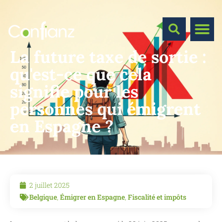
La future taxe de sortie :
qu'est-ce que cela
signifie pour les
personnes qui émigrent
en Espagne ?
2 juillet 2025
Belgique
,
Émigrer en Espagne
,
Fiscalité et impôts