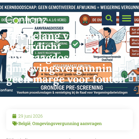
Het belang van een
waterdicht
aanvraagdossier
omgevingsvergunning:
geen marge voor fouten
29 juni 2026
België
,
Omgevingsvergunning aanvragen