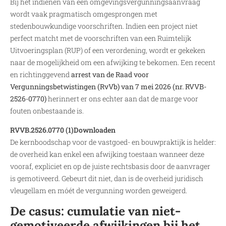
Bij het indienen van een omgevingsvergunningsaanvraag
wordt vaak pragmatisch omgesprongen met
stedenbouwkundige voorschriften. Indien een project niet
perfect matcht met de voorschriften van een Ruimtelijk
Uitvoeringsplan (RUP) of een verordening, wordt er gekeken
naar de mogelijkheid om een afwijking te bekomen. Een recent
en richtinggevend
arrest van de Raad voor
Vergunningsbetwistingen (RvVb) van 7 mei 2026 (nr. RVVB-
2526-0770)
herinnert er ons echter aan dat de marge voor
fouten onbestaande is.
RVVB.2526.0770 (1)
Downloaden
De kernboodschap voor de vastgoed- en bouwpraktijk is helder:
de overheid kan enkel een afwijking toestaan wanneer deze
vooraf, expliciet en op de juiste rechtsbasis door de aanvrager
is gemotiveerd. Gebeurt dit niet, dan is de overheid juridisch
vleugellam en móét de vergunning worden geweigerd.
De casus: cumulatie van niet-
gemotiveerde afwijkingen bij het