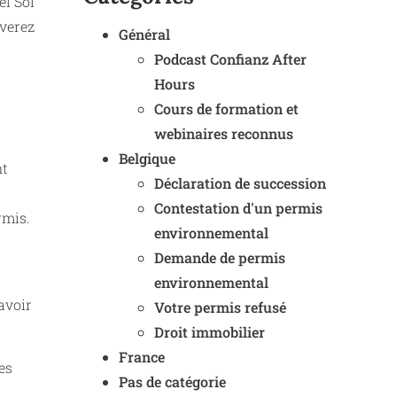
el Sol
uverez
Général
Podcast Confianz After
Hours
Cours de formation et
webinaires reconnus
Belgique
nt
Déclaration de succession
Contestation d'un permis
rmis.
environnemental
Demande de permis
environnemental
avoir
Votre permis refusé
Droit immobilier
France
es
Pas de catégorie