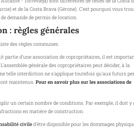
licante - Torrevieja) sont différentes de celles de la Costa d
urcie) et de la Costa Brava (Gérone). C'est pourquoi vous tro
e de demande de permis de location.
n : règles générales
existe des règles communes.
t partie d'une association de copropriétaires, il est importa
e. L'assemblée générale des copropriétaires peut décider, à la
Une telle interdiction ne s'applique toutefois qu'aux futurs pe
eront maintenus.
Pour en savoir plus sur les associations de
lir un certain nombre de conditions. Par exemple, il doit y 
'infractions en matière de construction.
sabilité civile
d'être disponible pour les dommages physiqu