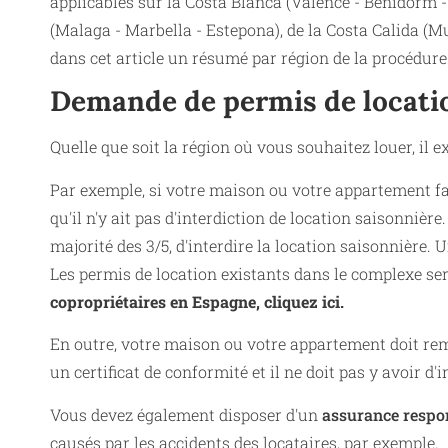
applicables sur la Costa Blanca (Valence - Benidorm - A
(Malaga - Marbella - Estepona), de la Costa Calida (M
dans cet article un résumé par région de la procédur
Demande de permis de locatio
Quelle que soit la région où vous souhaitez louer, il 
Par exemple, si votre maison ou votre appartement fai
qu'il n'y ait pas d'interdiction de location saisonnièr
majorité des 3/5, d'interdire la location saisonnière. 
Les permis de location existants dans le complexe s
copropriétaires en Espagne, cliquez ici.
En outre, votre maison ou votre appartement doit remp
un certificat de conformité et il ne doit pas y avoir d
Vous devez également disposer d'un
assurance respon
causés par les accidents des locataires, par exemple.