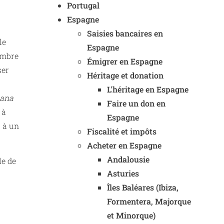
Portugal
Espagne
Saisies bancaires en
le
Espagne
nombre
Émigrer en Espagne
ser
Héritage et donation
L'héritage en Espagne
iana
Faire un don en
 à
Espagne
s à un
Fiscalité et impôts
Acheter en Espagne
Andalousie
le de
Asturies
Îles Baléares (Ibiza,
Formentera, Majorque
et Minorque)