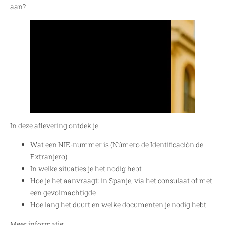
aan?
In deze aflevering ontdek je
Wat een NIE-nummer is (Número de Identificación de
Extranjero)
In welke situaties je het nodig hebt
Hoe je het aanvraagt: in Spanje, via het consulaat of met
een gevolmachtigde
Hoe lang het duurt en welke documenten je nodig hebt
Meer informatie: