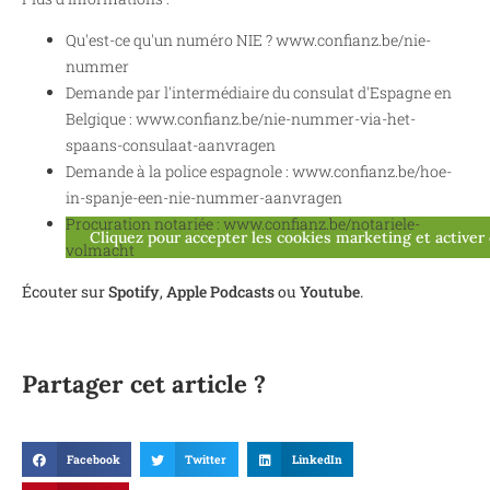
Qu'est-ce qu'un numéro NIE ? www.confianz.be/nie-
nummer
Demande par l'intermédiaire du consulat d'Espagne en
Belgique : www.confianz.be/nie-nummer-via-het-
spaans-consulaat-aanvragen
Demande à la police espagnole : www.confianz.be/hoe-
in-spanje-een-nie-nummer-aanvragen
Procuration notariée : www.confianz.be/notariele-
Cliquez pour accepter les cookies marketing et activer
volmacht
Écouter sur
Spotify
,
Apple Podcasts
ou
Youtube
.
Partager cet article ?
Facebook
Twitter
LinkedIn