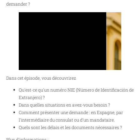
demander ?
Dans cet épisode, vous découvrirez
Qu'est-ce qu'un numéro NIE (Número de Identificación de
Extranjero) ?
Dans quelles situations en avez-vous besoin ?
Comment présenter une demande : en Espagne, par
l'intermédiaire du consulat ou d'un mandataire.
Quels sont les délais et les documents nécessaires ?
Plus d'informations :