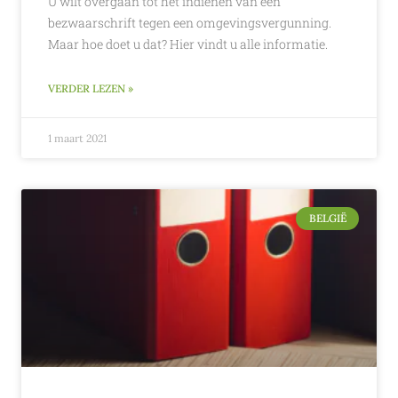
U wilt overgaan tot het indienen van een
bezwaarschrift tegen een omgevingsvergunning.
Maar hoe doet u dat? Hier vindt u alle informatie.
VERDER LEZEN »
1 maart 2021
BELGIË