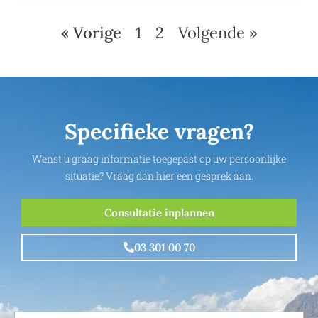
« Vorige
1
2
Volgende »
Specifieke vragen?
Wenst u graag informatie toegepast op uw persoonlijke
situatie? Vraag dan hier een gesprek aan.
Consultatie inplannen
03 301 00 70