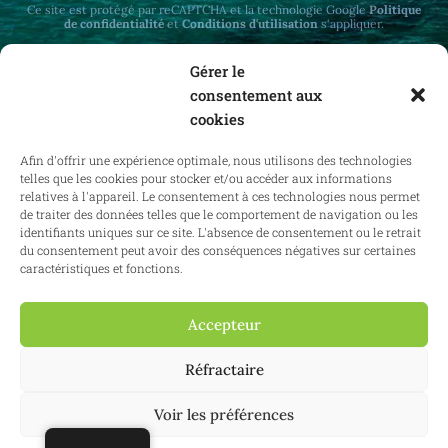
Ce site est protégé par reCAPTCHA et la technologie Google
Politique
de confidentialité
et
Conditions d'utilisation
s'appliquer.
Gérer le
consentement aux
cookies
Recevez des mises à jour mensuelles sur le
Afin d'offrir une expérience optimale, nous utilisons des technologies
droit immobilier en Belgique et à l'étranger.
telles que les cookies pour stocker et/ou accéder aux informations
relatives à l'appareil. Le consentement à ces technologies nous permet
de traiter des données telles que le comportement de navigation ou les
identifiants uniques sur ce site. L'absence de consentement ou le retrait
du consentement peut avoir des conséquences négatives sur certaines
S'abonner
caractéristiques et fonctions.
Accepteur
Réfractaire
2025 Confianz - Tous droits réservés.
Conditions générales d'utilisation
|
Politique en matière de cookies
|
Politique de confidentialité
| KBO
0713.777.468 & 0804.310.043
Voir les préférences