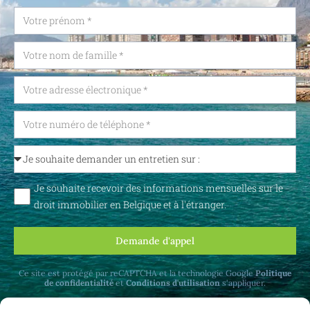
Je souhaite recevoir des informations mensuelles sur le
droit immobilier en Belgique et à l'étranger.
Demande d'appel
Ce site est protégé par reCAPTCHA et la technologie Google
Politique
de confidentialité
et
Conditions d'utilisation
s'appliquer.