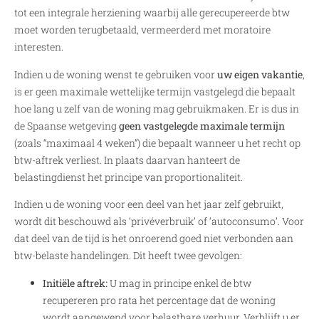
tot een integrale herziening waarbij alle gerecupereerde btw
moet worden terugbetaald, vermeerderd met moratoire
interesten.
Indien u de woning wenst te gebruiken voor
uw eigen vakantie
,
is er geen maximale wettelijke termijn vastgelegd die bepaalt
hoe lang u zelf van de woning mag gebruikmaken. Er is dus in
de Spaanse wetgeving
geen vastgelegde maximale termijn
(zoals “maximaal 4 weken”) die bepaalt wanneer u het recht op
btw-aftrek verliest. In plaats daarvan hanteert de
belastingdienst het principe van proportionaliteit.
Indien u de woning voor een deel van het jaar zelf gebruikt,
wordt dit beschouwd als ‘privéverbruik’ of ‘autoconsumo’. Voor
dat deel van de tijd is het onroerend goed niet verbonden aan
btw-belaste handelingen. Dit heeft twee gevolgen:
Initiële aftrek:
U mag in principe enkel de btw
recupereren pro rata het percentage dat de woning
wordt aangewend voor belastbare verhuur. Verblijft u er