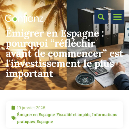
Émigrer en Espagne :
pourquoi “réfléchir
avant de commencer” est
l'investissement le plus
important
19 janvier 2026
Émigrer en Espagne
,
Fiscalité et impôts
,
Informations
pratiques
,
Espagne