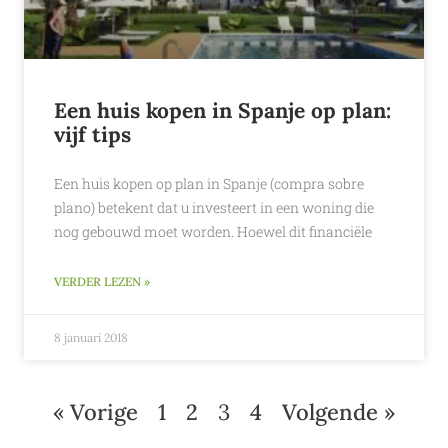
Een huis kopen in Spanje op plan:
vijf tips
Een huis kopen op plan in Spanje (compra sobre
plano) betekent dat u investeert in een woning die
nog gebouwd moet worden. Hoewel dit financiële
VERDER LEZEN »
8 januari 2018
« Vorige
1
2
3
4
Volgende »