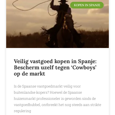
KOPEN IN SPANJE
Veilig vastgoed kopen in Spanje:
Bescherm uzelf tegen ‘Cowboys’
op de markt
Is de Spaanse vastgoedmarkt veilig voor
buitenlandse kopers? Hoewel de Spaanse
huizenmarkt professioneler is geworden sinds de
vastgoedbubbel, ontbreekt het nog steeds aan strikte
regulering