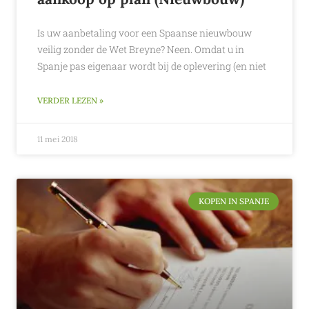
Is uw aanbetaling voor een Spaanse nieuwbouw
veilig zonder de Wet Breyne? Neen. Omdat u in
Spanje pas eigenaar wordt bij de oplevering (en niet
VERDER LEZEN »
11 mei 2018
KOPEN IN SPANJE