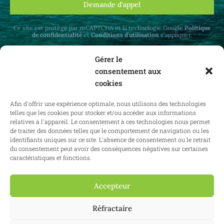
Demande d'appel
Ce site est protégé par reCAPTCHA et la technologie Google
Politique
de confidentialité
et
Conditions d'utilisation
s'appliquer.
Gérer le
consentement aux
cookies
Recevez des mises à jour mensuelles sur le
Afin d'offrir une expérience optimale, nous utilisons des technologies
droit immobilier en Belgique et à l'étranger.
telles que les cookies pour stocker et/ou accéder aux informations
relatives à l'appareil. Le consentement à ces technologies nous permet
de traiter des données telles que le comportement de navigation ou les
identifiants uniques sur ce site. L'absence de consentement ou le retrait
du consentement peut avoir des conséquences négatives sur certaines
S'abonner
caractéristiques et fonctions.
Accepteur
2025 Confianz - Tous droits réservés.
Conditions générales d'utilisation
Réfractaire
|
Politique en matière de cookies
|
Politique de confidentialité
| KBO