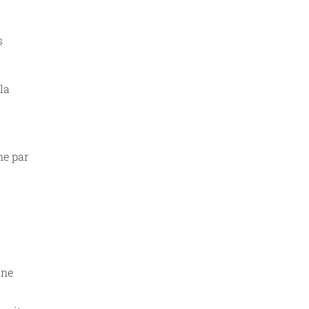
s
la
ne par
une