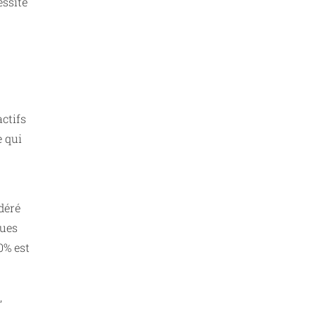
essite
ctifs
e qui
déré
ques
0% est
,