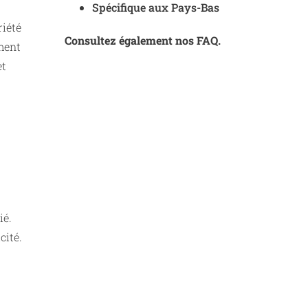
Spécifique aux Pays-Bas
riété
Consultez également nos FAQ.
ement
et
ié.
cité.