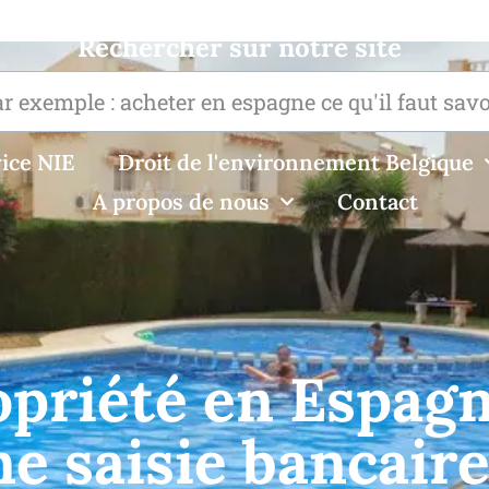
Rechercher sur notre site
ice NIE
Droit de l'environnement Belgique
A propos de nous
Contact
opriété en Espag
ne saisie bancaire