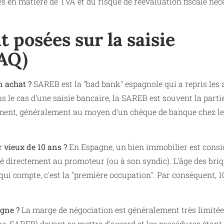
es en matière de TVA et du risque de réévaluation fiscale néc
posées sur la saisie
FAQ)
n achat ?
SAREB est la "bad bank" espagnole qui a repris les a
ns le cas d'une saisie bancaire, la SAREB est souvent la parti
tement, généralement au moyen d'un chèque de banque chez le
 vieux de 10 ans ?
En Espagne, un bien immobilier est consi
heté directement au promoteur (ou à son syndic). L'âge des bri
 qui compte, c'est la "première occupation". Par conséquent, 1
agne ?
La marge de négociation est généralement très limitée
que, SAREB) devant se mettre d'accord et les procédures étant