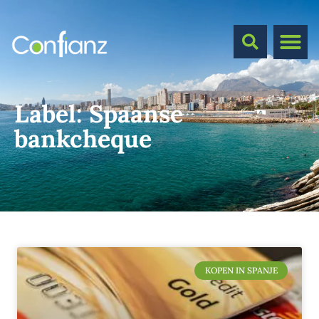
Label:
Spaanse
bankcheque
KOPEN IN SPANJE