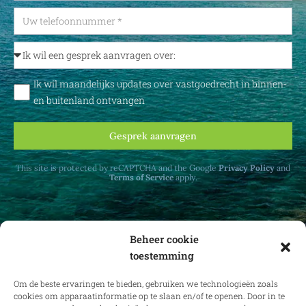
Ik wil maandelijks updates over vastgoedrecht in binnen-
en buitenland ontvangen
Gesprek aanvragen
This site is protected by reCAPTCHA and the Google
Privacy Policy
and
Terms of Service
apply.
Beheer cookie
toestemming
Ontvang maandelijks updates over
vastgoedrecht in binnen- en buitenland.
Om de beste ervaringen te bieden, gebruiken we technologieën zoals
cookies om apparaatinformatie op te slaan en/of te openen. Door in te