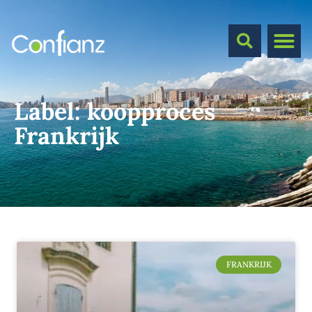
Label:
koopproces
Frankrijk
FRANKRIJK