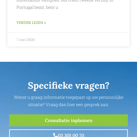
Portugal bezit, bent u
VERDER LEZEN »
7 mei 2020
Specifieke vragen?
Wenst u graag informatie toegepast op uw persoonlijke
situatie? Vraag dan hier een gesprek aan.
Consultatie inplannen
03 301 00 70