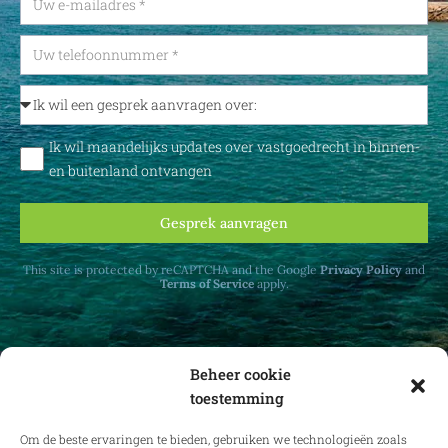
Ik wil maandelijks updates over vastgoedrecht in binnen-
en buitenland ontvangen
Gesprek aanvragen
This site is protected by reCAPTCHA and the Google
Privacy Policy
and
Terms of Service
apply.
Beheer cookie
toestemming
Ontvang maandelijks updates over
vastgoedrecht in binnen- en buitenland.
Om de beste ervaringen te bieden, gebruiken we technologieën zoals