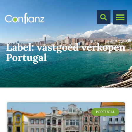
Label:
vastgoed verkopen
Portugal
PORTUGAL