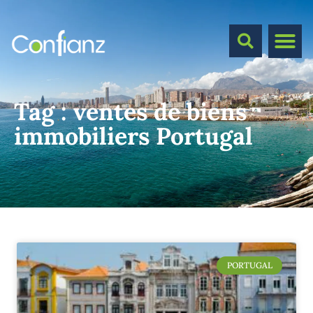
Tag :
ventes de biens
immobiliers Portugal
PORTUGAL