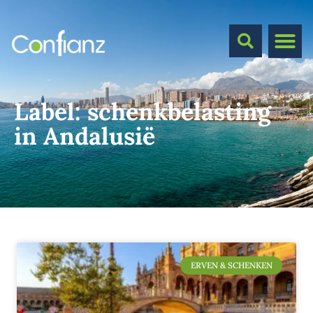
Label:
schenkbelasting
in Andalusië
ERVEN & SCHENKEN