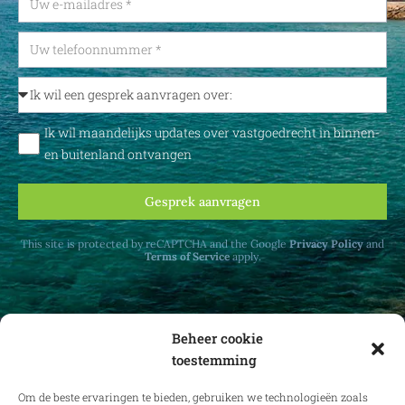
Ik wil maandelijks updates over vastgoedrecht in binnen-
en buitenland ontvangen
Gesprek aanvragen
This site is protected by reCAPTCHA and the Google
Privacy Policy
and
Terms of Service
apply.
Beheer cookie
toestemming
Ontvang maandelijks updates over
vastgoedrecht in binnen- en buitenland.
Om de beste ervaringen te bieden, gebruiken we technologieën zoals