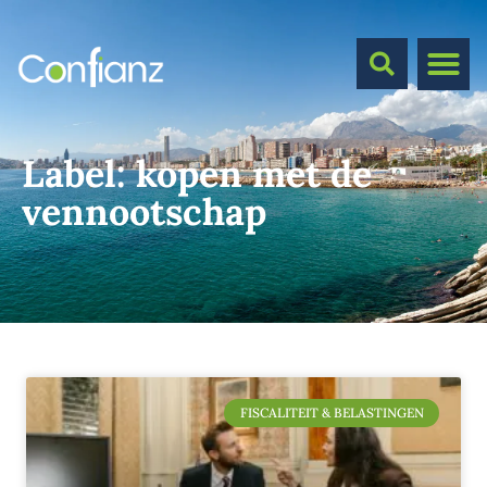
Label:
kopen met de
vennootschap
FISCALITEIT & BELASTINGEN