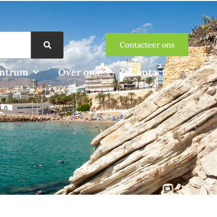
Contacteer ons
entrum
Over ons
Contact