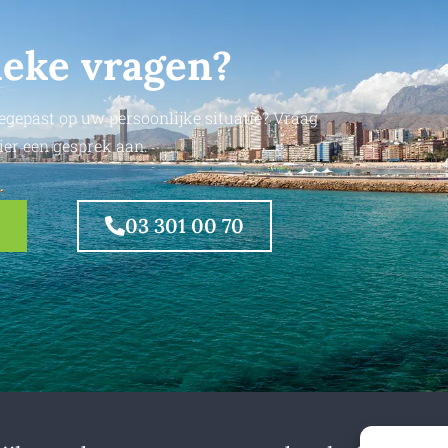
ieke vragen?
egepast op uw persoonlijke situatie? Vraag
ier een gesprek aan.
03 301 00 70