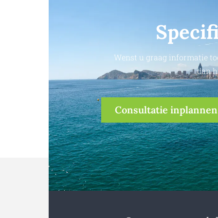
Specif
Wenst u graag informatie to
dan h
Consultatie inplannen