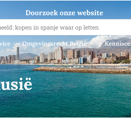
Doorzoek onze website
vice
Omgevingsrecht België
Kennisc
lusië