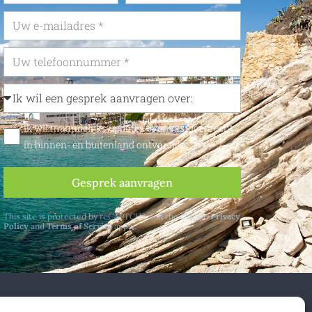
Ik wil maandelijks updates over vastgoedrecht
in binnen- en buitenland ontvangen
Gesprek aanvragen
This site is protected by reCAPTCHA and the Google
Privacy
Policy
and
Terms of Service
apply.