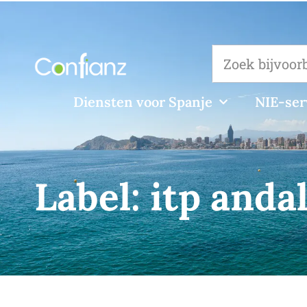
Diensten voor Spanje
NIE-ser
Label:
itp anda