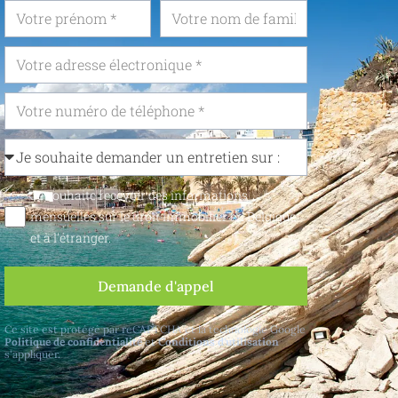
Je souhaite recevoir des informations
mensuelles sur le droit immobilier en Belgique
et à l'étranger.
Demande d'appel
Ce site est protégé par reCAPTCHA et la technologie Google
Politique de confidentialité
et
Conditions d'utilisation
s'appliquer.