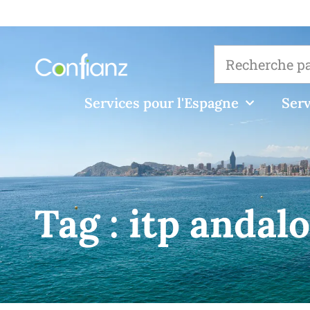
Services pour l'Espagne
Serv
Tag :
itp andal