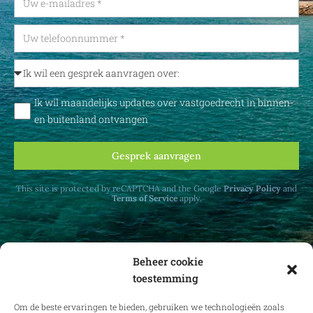
Ik wil maandelijks updates over vastgoedrecht in binnen-
en buitenland ontvangen
Gesprek aanvragen
This site is protected by reCAPTCHA and the Google
Privacy Policy
and
Terms of Service
apply.
Beheer cookie
toestemming
Ontvang maandelijks updates over
vastgoedrecht in binnen- en buitenland.
Om de beste ervaringen te bieden, gebruiken we technologieën zoals