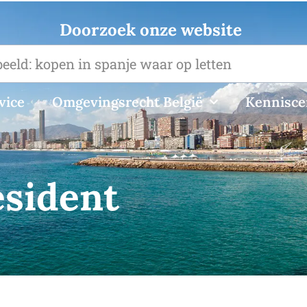
Doorzoek onze website
vice
Omgevingsrecht België
Kennisc
esident