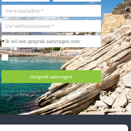
Ik wil maandelijks updates over vastgoedrecht
in binnen- en buitenland ontvangen
Gesprek aanvragen
This site is protected by reCAPTCHA and the Google
Privacy
Policy
and
Terms of Service
apply.