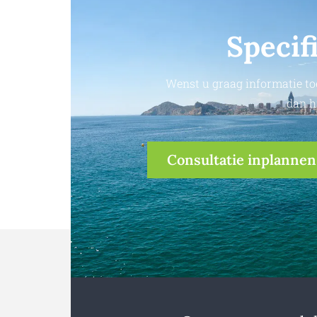
Specif
Wenst u graag informatie to
dan h
Consultatie inplannen