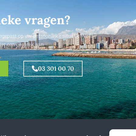
ieke vragen?
egepast op uw persoonlijke situatie? Vraag
ier een gesprek aan.
03 301 00 70