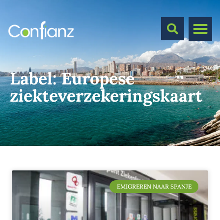
Label:
Europese
ziekteverzekeringskaart
EMIGREREN NAAR SPANJE