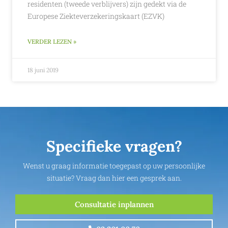
residenten (tweede verblijvers) zijn gedekt via de
Europese Ziekteverzekeringskaart (EZVK)
VERDER LEZEN »
18 juni 2019
Specifieke vragen?
Wenst u graag informatie toegepast op uw persoonlijke
situatie? Vraag dan hier een gesprek aan.
Consultatie inplannen