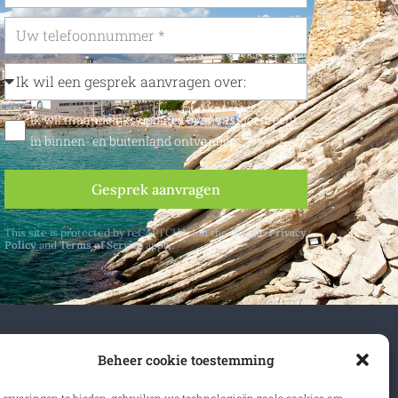
Ik wil maandelijks updates over vastgoedrecht
in binnen- en buitenland ontvangen
Gesprek aanvragen
This site is protected by reCAPTCHA and the Google
Privacy
Policy
and
Terms of Service
apply.
n- en buitenland.
Beheer cookie toestemming