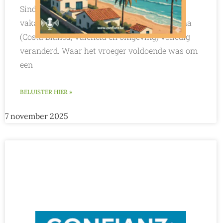
Sinds 2024 is de regelgeving rond
vakantieverhuur in de Comunidad Valenciana
(Costa Blanca, Valencia en omgeving) volledig
veranderd. Waar het vroeger voldoende was om
een
BELUISTER HIER »
7 november 2025