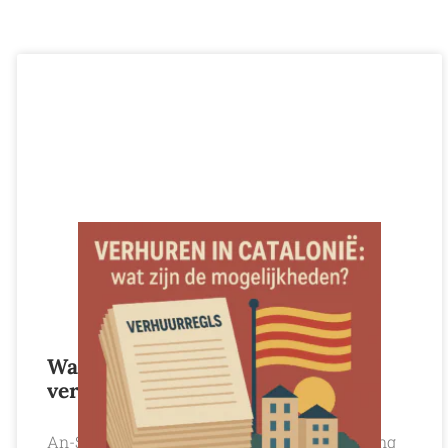
Wat zijn de verschillende
verhuurregels in Catalonië?
An-Sofie en Glenn bespreken in deze aflevering