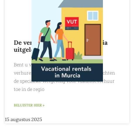
De verhuurwetgeving in Murcia
uitgelegd
Bent u van plan om uw tweede verblijf te
verhuren in Murcia? An-Sofie en Glenn lichten
de specifieke wetgeving voor vakantieverhuur
toe in de regio
BELUISTER HIER »
15 augustus 2025