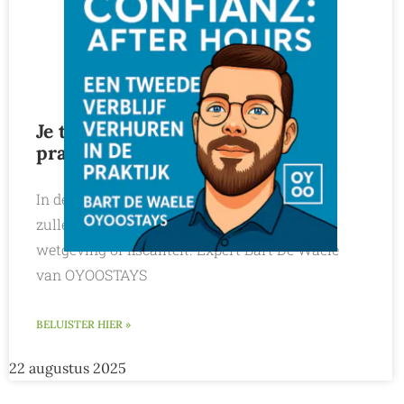
Je tweede verblijf verhuren in de
praktijk? Geen kinderspel!
In deze aflevering van Confianz: After Hours
zullen we het voor een keer niet hebben over
wetgeving of fiscaliteit. Expert Bart De Waele
van OYOOSTAYS
BELUISTER HIER »
22 augustus 2025