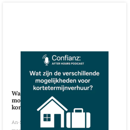
Wat zijn de verschillende
mogelijkheden voor
kortetermijnverhuur in Spanje?
An-Sofie en Glenn overlopen vandaag de