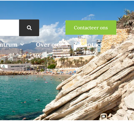
Contacteer ons
entrum
Over ons
Contact