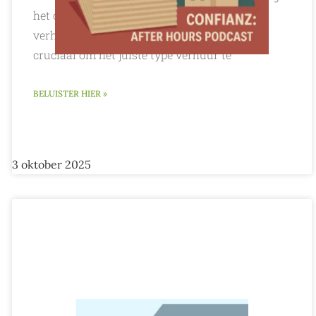
het complexe web van de Catalaanse
verhuurwetgeving. Voor eigenaars is het
cruciaal om het juiste type verhuur te
BELUISTER HIER »
3 oktober 2025