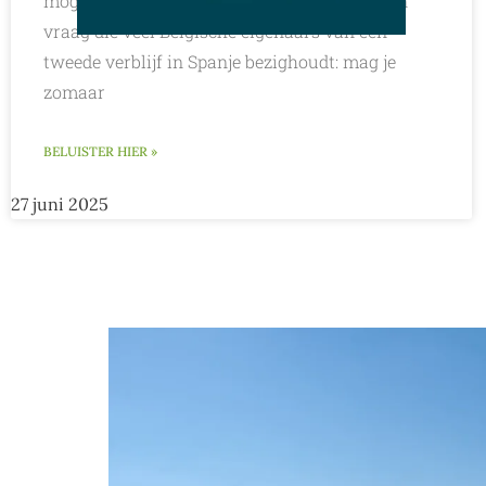
mogelijkheden van kortetermijnverhuur. Een
vraag die veel Belgische eigenaars van een
tweede verblijf in Spanje bezighoudt: mag je
zomaar
BELUISTER HIER »
27 juni 2025