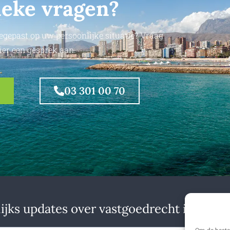
ieke vragen?
egepast op uw persoonlijke situatie? Vraag
ier een gesprek aan.
03 301 00 70
jks updates over vastgoedrecht in binne