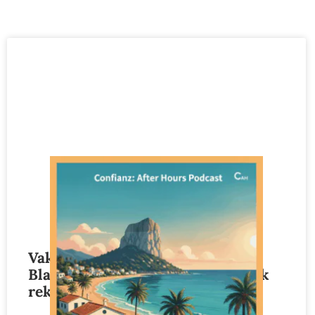
Vakantieverhuren in de Costa
Blanca – met welke regels moet ik
rekening houden?