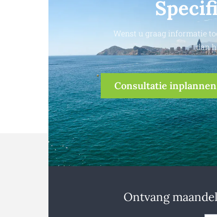
Specif
Wenst u graag informatie to
dan h
Consultatie inplannen
Ontvang maandeli