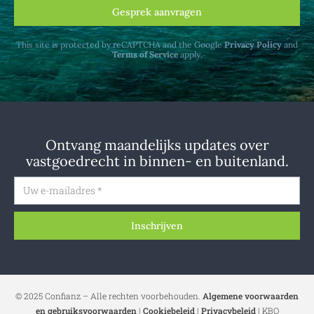
Gesprek aanvragen
This site is protected by reCAPTCHA and the Google
Privacy Policy
and
Terms of Service
apply.
Ontvang maandelijks updates over
vastgoedrecht in binnen- en buitenland.
Inschrijven
© 2025 Confianz – Alle rechten voorbehouden.
Algemene voorwaarden
en gebruiksvoorwaarden
|
Cookiebeleid
|
Privacybeleid
| KBO