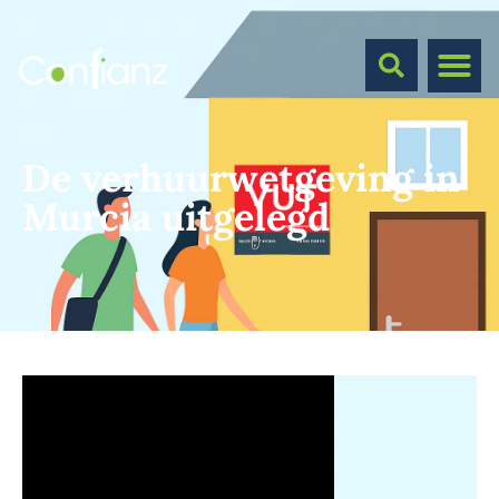
De verhuurwetgeving in
Murcia uitgelegd