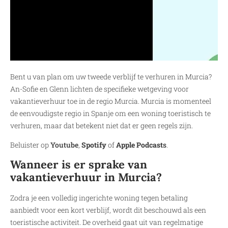
Bent u van plan om uw tweede verblijf te verhuren in Murcia?
An-Sofie en Glenn lichten de specifieke wetgeving voor
vakantieverhuur toe in de regio Murcia. Murcia is momenteel
de eenvoudigste regio in Spanje om een woning toeristisch te
verhuren, maar dat betekent niet dat er geen regels zijn.
Beluister op
Youtube
,
Spotify
of
Apple Podcast
s
.
Wanneer is er sprake van
vakantieverhuur in Murcia?
Zodra je een volledig ingerichte woning tegen betaling
aanbiedt voor een kort verblijf, wordt dit beschouwd als een
toeristische activiteit. De overheid gaat uit van regelmatige