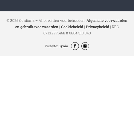
© 2025 Confianz – Alle rechten voorbehouden.
Algemene voorwaarden
en gebruiksvoorwaarden
|
Cookiebeleid
|
Privacybeleid
| KBO
0713.777.468 & 0804.310.043
Website:
Synio