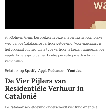
An-Sofie en Glenn bespreken in deze aflevering het complexe
web van de Catalaanse verhuurwetgeving. Voor eigenaars is
het cruciaal om het juiste type verhuur te kiezen, aangezien de
regels, fiscale gevolgen en boetes per categorie drastisch
verschillen.
Beluister op
Spotify
,
Apple Podcasts
of
Youtube.
De Vier Pijlers van
Residentiële Verhuur in
Catalonië
De Catalaanse wetgeving onderscheidt vier fundamentele