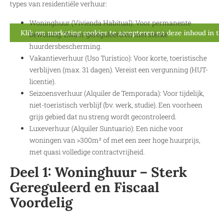
types van residentiële verhuur:
Woninghuur (Vivienda Habitual): Voor permanente
Klik om marketing cookies te accepteren en deze inhoud in 
bewoning. Zwaar gereguleerd en met sterke
huurdersbescherming.
Vakantieverhuur (Uso Turístico): Voor korte, toeristische
verblijven (max. 31 dagen). Vereist een vergunning (HUT-
licentie).
Seizoensverhuur (Alquiler de Temporada): Voor tijdelijk,
niet-toeristisch verblijf (bv. werk, studie). Een voorheen
grijs gebied dat nu streng wordt gecontroleerd.
Luxeverhuur (Alquiler Suntuario): Een niche voor
woningen van >300m² of met een zeer hoge huurprijs,
met quasi volledige contractvrijheid.
Deel 1: Woninghuur – Sterk
Gereguleerd en Fiscaal
Voordelig