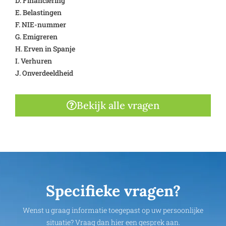
D. Financiering
E. Belastingen
F. NIE-nummer
G. Emigreren
H. Erven in Spanje
I. Verhuren
J. Onverdeeldheid
Bekijk alle vragen
Specifieke vragen?
Wenst u graag informatie toegepast op uw persoonlijke
situatie? Vraag dan hier een gesprek aan.