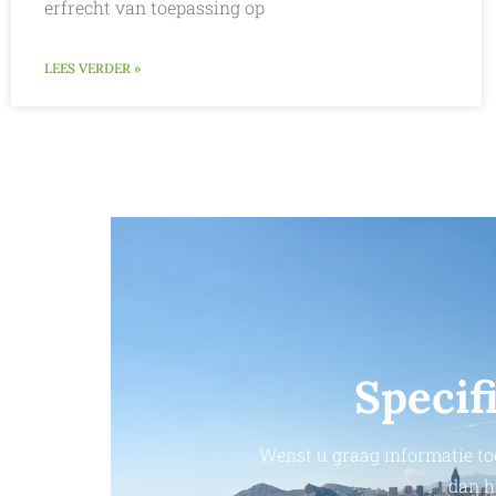
erfrecht van toepassing op
LEES VERDER »
Specif
Wenst u graag informatie to
dan h