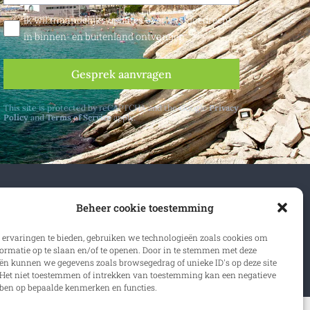
Ik wil maandelijks updates over vastgoedrecht
in binnen- en buitenland ontvangen
Gesprek aanvragen
This site is protected by reCAPTCHA and the Google
Privacy
Policy
and
Terms of Service
apply.
n- en buitenland.
Beheer cookie toestemming
 ervaringen te bieden, gebruiken we technologieën zoals cookies om
rijven
ormatie op te slaan en/of te openen. Door in te stemmen met deze
ën kunnen we gegevens zoals browsegedrag of unieke ID's op deze site
Het niet toestemmen of intrekken van toestemming kan een negatieve
ben op bepaalde kenmerken en functies.