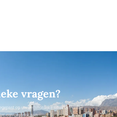
ieke vragen?
egepast op uw persoonlijke situatie? Vraag
ier een gesprek aan.