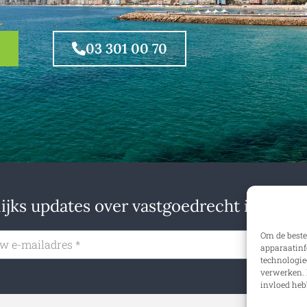
03 301 00 70
jks updates over vastgoedrecht in binne
Om de beste
Insch
apparaatinf
technologie
verwerken. 
invloed heb