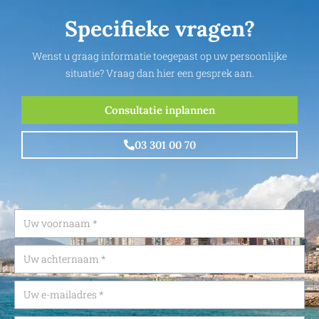
Specifieke vragen?
Wenst u graag informatie toegepast op uw persoonlijke
situatie? Vraag dan hier een gesprek aan.
Consultatie inplannen
03 301 00 70