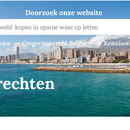
Doorzoek onze website
vice
Omgevingsrecht België
Kennisc
rechten