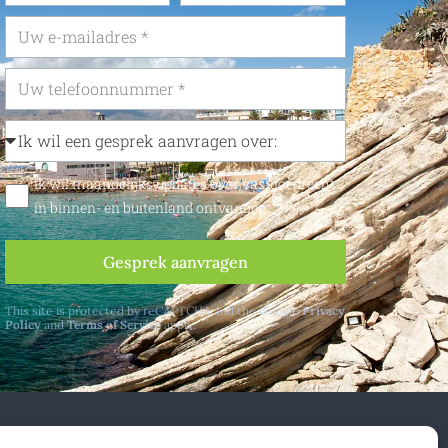
Ik wil maandelijks updates over vastgoedrecht
in binnen- en buitenland ontvangen
Gesprek aanvragen
This site is protected by reCAPTCHA and the Google
Privacy
Policy
and
Terms of Service
apply.