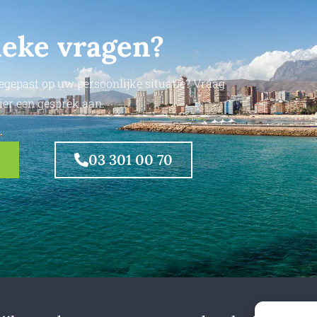
ieke vragen?
egepast op uw persoonlijke situatie? Vraag
ier een gesprek aan.
03 301 00 70