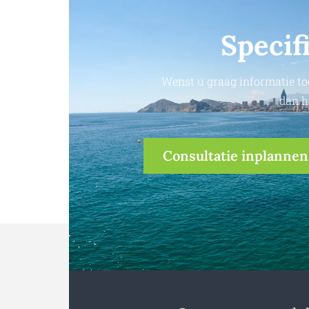
Specif
Wenst u graag informatie to
dan h
Consultatie inplannen