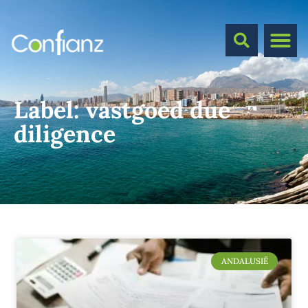
Label:
vastgoed due
diligence
ANDALUSIË