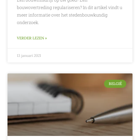
bouwovertreding regulariseren? In dit artikel vindt u
meer informatie over het stedenbouwkundig
onderzoek.
VERDER LEZEN »
13 januari 2021
BELGIË