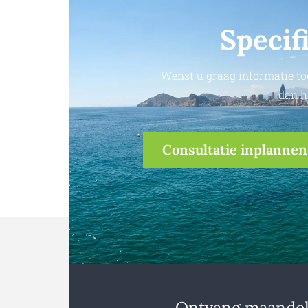
Specif
Wenst u graag informatie to
dan h
Consultatie inplannen
Ontvang maandeli