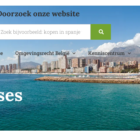
Omgevingsrecht België
Doorzoek onze website
Kenniscentrum
Over ons
Contact
ce
Omgevingsrecht België
Kenniscentrum
ses