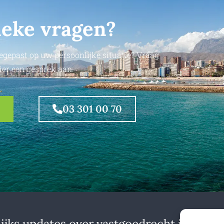
ieke vragen?
egepast op uw persoonlijke situatie? Vraag
ier een gesprek aan.
03 301 00 70
jks updates over vastgoedrecht in binne