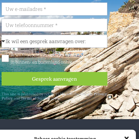
Ik wil maandelijks updates over vastgoedrecht
in binnen- en buitenland ontvangen
Gesprek aanvragen
This site is protected by reCAPTCHA and the Google
Privacy
Policy
and
Terms of Service
apply.
n- en buitenland.
Beheer cookie toestemming