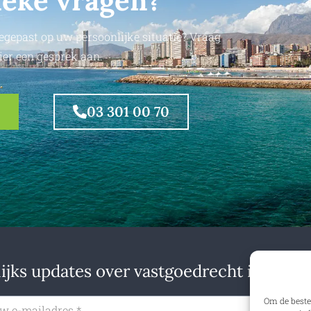
ieke vragen?
egepast op uw persoonlijke situatie? Vraag
ier een gesprek aan.
03 301 00 70
jks updates over vastgoedrecht in binne
Om de beste
Insch