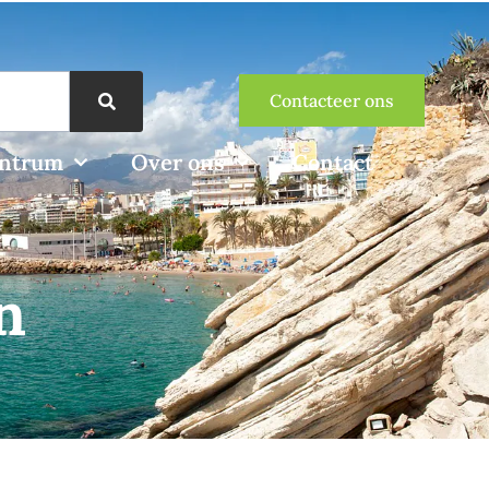
Contacteer ons
entrum
Over ons
Contact
n