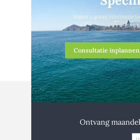
Specif
Wenst u graag informatie to
dan h
Consultatie inplannen
Ontvang maandeli