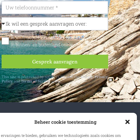
Ik wil maandelijks updates over vastgoedrecht
in binnen- en buitenland ontvangen
Gesprek aanvragen
This site is protected by reCAPTCHA and the Google
Privacy
Policy
and
Terms of Service
apply.
n- en buitenland.
Beheer cookie toestemming
 ervaringen te bieden, gebruiken we technologieën zoals cookies om
rijven