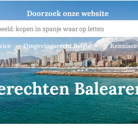
Doorzoek onze website
vice
Omgevingsrecht België
Kennisc
erechten Baleare