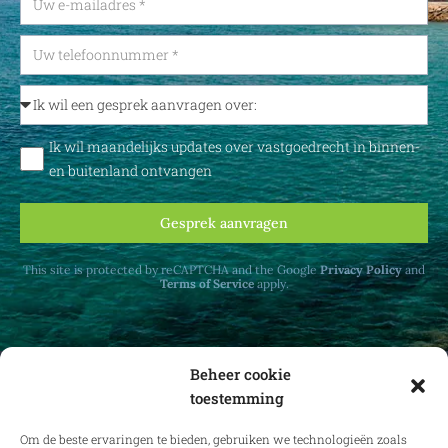
Ik wil maandelijks updates over vastgoedrecht in binnen-
en buitenland ontvangen
Gesprek aanvragen
This site is protected by reCAPTCHA and the Google
Privacy Policy
and
Terms of Service
apply.
Beheer cookie
toestemming
Ontvang maandelijks updates over
vastgoedrecht in binnen- en buitenland.
Om de beste ervaringen te bieden, gebruiken we technologieën zoals