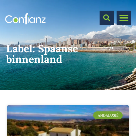
Label:
Spaanse
binnenland
ANDALUSIË