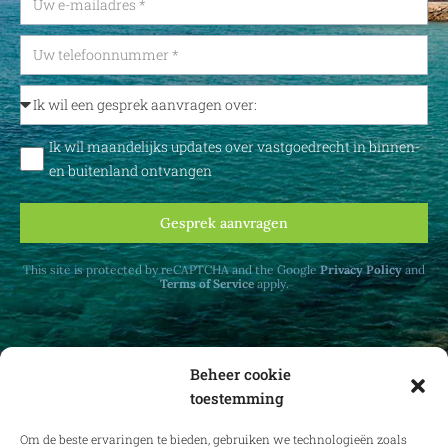
Ik wil maandelijks updates over vastgoedrecht in binnen-
en buitenland ontvangen
Gesprek aanvragen
This site is protected by reCAPTCHA and the Google
Privacy Policy
and
Terms of Service
apply.
Beheer cookie
toestemming
Ontvang maandelijks updates over
vastgoedrecht in binnen- en buitenland.
Om de beste ervaringen te bieden, gebruiken we technologieën zoals