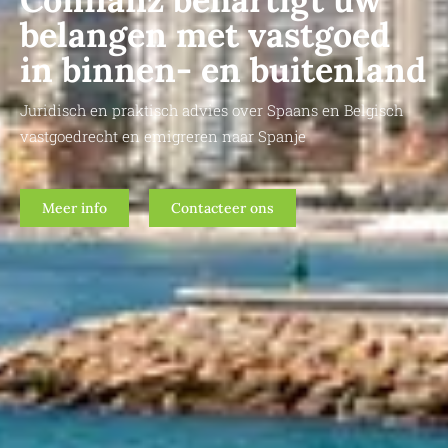
belangen met vastgoed
in binnen- en buitenland
Juridisch en praktisch advies over Spaans en Belgisch
vastgoedrecht en emigreren naar Spanje
Meer info
Contacteer ons