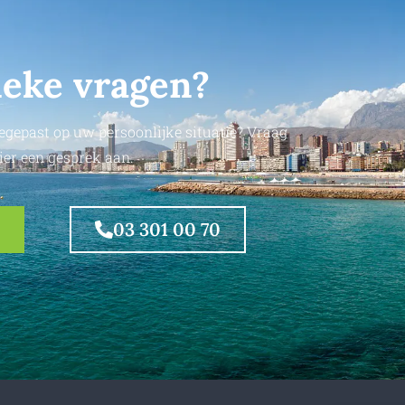
ieke vragen?
egepast op uw persoonlijke situatie? Vraag
ier een gesprek aan.
03 301 00 70