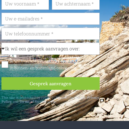
Ik wil maandelijks updates over vastgoedrecht
in binnen- en buitenland ontvangen
Gesprek aanvragen
This site is protected by reCAPTCHA and the Google
Privacy
Policy
and
Terms of Service
apply.