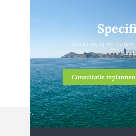
Specif
Wenst u graag informatie to
dan h
Consultatie inplannen