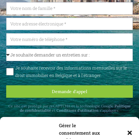
Je souhaite recevoir des informations mensuelles sur le
droit immobilier en Belgique et à l'étranger.
Demande d'appel
Ce site est protégé par reCAPTCHA et la technologie Google
Politique
de confidentialité
et
Conditions d'utilisation
s'appliquer.
Gérer le
consentement aux