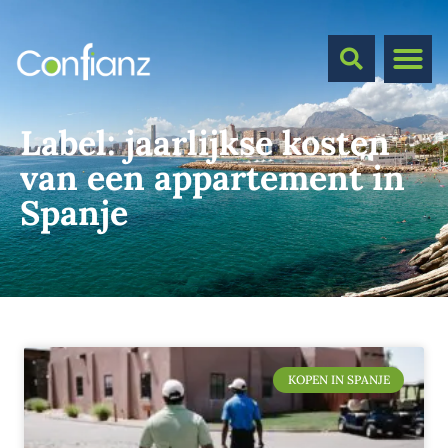
Label:
jaarlijkse kosten
van een appartement in
Spanje
KOPEN IN SPANJE