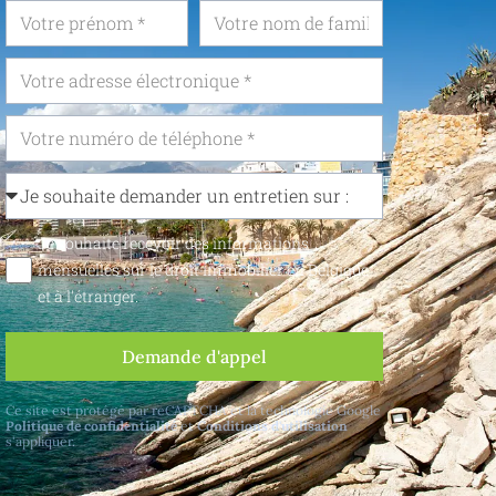
Je souhaite recevoir des informations
mensuelles sur le droit immobilier en Belgique
et à l'étranger.
Demande d'appel
Ce site est protégé par reCAPTCHA et la technologie Google
Politique de confidentialité
et
Conditions d'utilisation
s'appliquer.